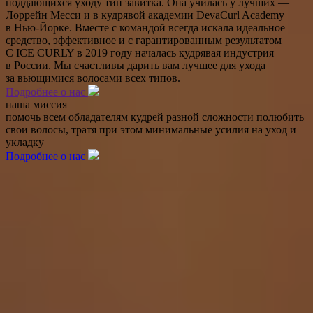
поддающихся уходу тип завитка. Она училась у лучших —
Лоррейн Месси и в кудрявой академии DevaCurl Academy
в Нью-Йорке. Вместе с командой всегда искала идеальное
средство, эффективное и с гарантированным результатом
С ICE CURLY в 2019 году началась кудрявая индустрия
в России. Мы счастливы дарить вам лучшее для ухода
за вьющимися волосами всех типов.
Подробнее о нас
наша миссия
помочь всем обладателям кудрей разной сложности полюбить
свои волосы, тратя при этом минимальные усилия на уход и
укладку
Подробнее о нас
Адреса
г. Москва, ул. Гаврикова, д.2\38
Телефон: +7 495 226 85 85
г. Москва, ул. Профсоюзная, д.76
Телефон: +7 495 227 76 76
График работы
Будни: c 12:00 до 21:00
Выходные: c 10:00 до 19:00
Салоны работают по предварительной записи