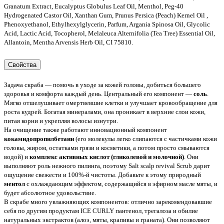
Granatum Extract, Eucalyptus Globulus Leaf Oil, Menthol, Peg-40
Hydrogenated Castor Oil, Xanthan Gum, Prunus Persica (Peach) Kernel Oil ,
Phenoxyethanol, Ethylhexylglycerin, Parfum, Argania Spinosa Oil, Glycolic
Acid, Lactic Acid, Tocopherol, Melaleuca Alternifolia (Tea Tree) Essential Oil,
Allantoin, Mentha Arvensis Herb Oil, CI 75810.
Свойства
Задача скраба — помочь в уходе за кожей головы, добиться большего
здоровья и комфорта каждый день. Центральный его компонент —
соль
.
Мягко отшелушивает омертвевшие клетки и улучшает кровообращение для
роста кудрей. Богатая минералами, она ​​проникает в верхние слои кожи,
питая корни и укрепляя волосы изнутри.
На очищение также работают инновационный компонент
кокамидопропилбетаин
(его молекулы легко слипаются с частичками кожи
головы, жиром, остатками грязи и косметики, а потом просто смываются
водой) и
комплекс активных кислот (гликолевой и молочной)
. Они
выполняют роль нежного пилинга, поэтому Salt scalp revival Scrub дарит
ощущение свежести и 100%-й чистоты. Добавьте к этому природный
ментол
с охлаждающим эффектом, содержащийся в эфирном масле мяты, и
будет абсолютное удовольствие.
В скрабе много увлажняющих компонентов: отлично зарекомендовавшие
себя по другим продуктам ICE CURLY пантенол, трегалоза и обилие
натуральных экстрактов (алоэ, мяты, крапивы и граната). Они позволяют