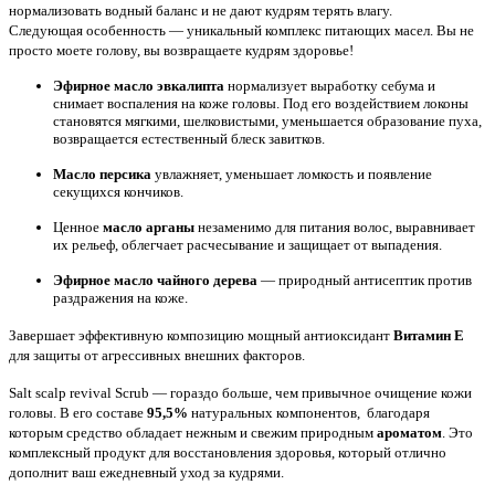
нормализовать водный баланс и не дают кудрям терять влагу.
Следующая особенность — уникальный комплекс питающих масел. Вы не
просто моете голову, вы возвращаете кудрям здоровье!
Эфирное масло эвкалипта
нормализует выработку себума и
снимает воспаления на коже головы. Под его воздействием локоны
становятся мягкими, шелковистыми, уменьшается образование пуха,
возвращается естественный блеск завитков.
Масло персика
увлажняет, уменьшает ломкость и появление
секущихся кончиков.
Ценное
масло арганы
незаменимо для питания волос, выравнивает
их рельеф, облегчает расчесывание и защищает от выпадения.
Эфирное масло чайного дерева
— природный антисептик против
раздражения на коже.
Завершает эффективную композицию мощный антиоксидант
Витамин Е
для защиты от агрессивных внешних факторов.
Salt scalp revival Scrub — гораздо больше, чем привычное очищение кожи
головы. В его составе
95,5%
натуральных компонентов, благодаря
которым средство обладает нежным и свежим природным
ароматом
. Это
комплексный продукт для восстановления здоровья, который отлично
дополнит ваш ежедневный уход за кудрями.